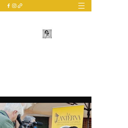
Creo progetti che fanno incontrare
storie e persone
KETY FRANZOLIN
Scrittrice| Curatrice culturale| Fondatrice
dell'associazione culturale La Lanterna e
del progetto "Voglio diventare uno
scrittore" |collaboratrice di LiveMedia24
kety.franzolin@gmail.com